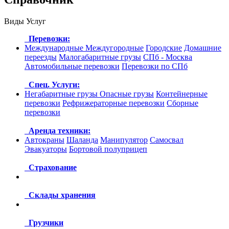
Виды Услуг
Перевозки:
Международные
Междугородные
Городские
Домашние
переезды
Малогабаритные грузы
СПб - Москва
Автомобильные перевозки
Перевозки по СПб
Спец. Услуги:
Негабаритные грузы
Опасные грузы
Контейнерные
перевозки
Рефрижераторные перевозки
Сборные
перевозки
Аренда техники:
Автокраны
Шаланда
Манипулятор
Самосвал
Эвакуаторы
Бортовой полуприцеп
Страхование
Склады хранения
Грузчики